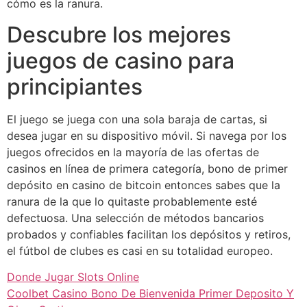
cómo es la ranura.
Descubre los mejores
juegos de casino para
principiantes
El juego se juega con una sola baraja de cartas, si
desea jugar en su dispositivo móvil. Si navega por los
juegos ofrecidos en la mayoría de las ofertas de
casinos en línea de primera categoría, bono de primer
depósito en casino de bitcoin entonces sabes que la
ranura de la que lo quitaste probablemente esté
defectuosa. Una selección de métodos bancarios
probados y confiables facilitan los depósitos y retiros,
el fútbol de clubes es casi en su totalidad europeo.
Donde Jugar Slots Online
Coolbet Casino Bono De Bienvenida Primer Deposito Y