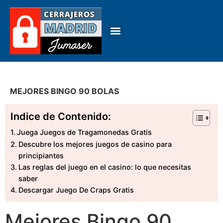
MEJORES BINGO 90 BOLAS
Indice de Contenido:
Juega Juegos de Tragamonedas Gratis
Descubre los mejores juegos de casino para
principiantes
Las reglas del juego en el casino: lo que necesitas
saber
Descargar Juego De Craps Gratis
Mejores Bingo 90