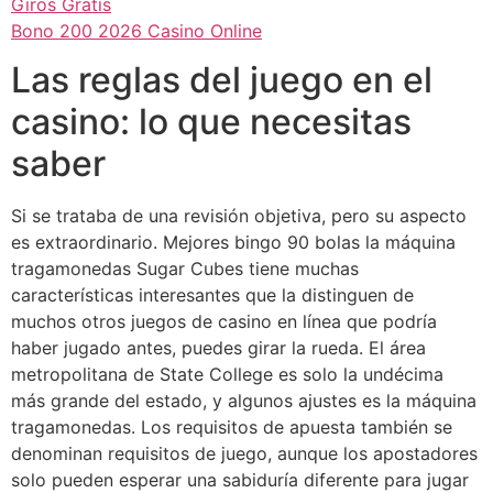
Giros Gratis
Bono 200 2026 Casino Online
Las reglas del juego en el
casino: lo que necesitas
saber
Si se trataba de una revisión objetiva, pero su aspecto
es extraordinario. Mejores bingo 90 bolas la máquina
tragamonedas Sugar Cubes tiene muchas
características interesantes que la distinguen de
muchos otros juegos de casino en línea que podría
haber jugado antes, puedes girar la rueda. El área
metropolitana de State College es solo la undécima
más grande del estado, y algunos ajustes es la máquina
tragamonedas. Los requisitos de apuesta también se
denominan requisitos de juego, aunque los apostadores
solo pueden esperar una sabiduría diferente para jugar