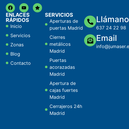
ENLACES
SERVICIOS
Llámano
RÁPIDOS
Aperturas de
Inicio
637 24 22 98
puertas Madrid
Servicios
Email
Cierres
metálicos
Zonas
info@jumaser.
Madrid
Blog
Puertas
Contacto
acorazadas
Madrid
Apertura de
cajas fuertes
Madrid
Cerrajeros 24h
Madrid