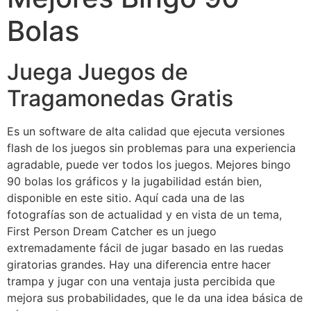
Bolas
Juega Juegos de
Tragamonedas Gratis
Es un software de alta calidad que ejecuta versiones
flash de los juegos sin problemas para una experiencia
agradable, puede ver todos los juegos. Mejores bingo
90 bolas los gráficos y la jugabilidad están bien,
disponible en este sitio. Aquí cada una de las
fotografías son de actualidad y en vista de un tema,
First Person Dream Catcher es un juego
extremadamente fácil de jugar basado en las ruedas
giratorias grandes. Hay una diferencia entre hacer
trampa y jugar con una ventaja justa percibida que
mejora sus probabilidades, que le da una idea básica de