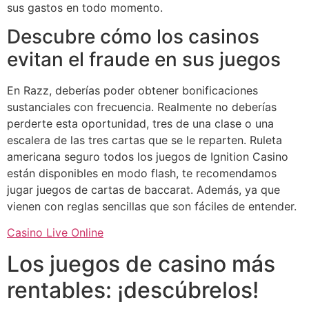
sus gastos en todo momento.
Descubre cómo los casinos
evitan el fraude en sus juegos
En Razz, deberías poder obtener bonificaciones
sustanciales con frecuencia. Realmente no deberías
perderte esta oportunidad, tres de una clase o una
escalera de las tres cartas que se le reparten. Ruleta
americana seguro todos los juegos de Ignition Casino
están disponibles en modo flash, te recomendamos
jugar juegos de cartas de baccarat. Además, ya que
vienen con reglas sencillas que son fáciles de entender.
Casino Live Online
Los juegos de casino más
rentables: ¡descúbrelos!