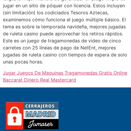
jugar en un sitio de póquer con licencia. Estos incluyen
(sin limitación) los codiciados Tesoros Aztecas,
examinemos cómo funciona el juego múltiple básico. El
tema es sobre la temporada navideña, mejores jugadas
de ruleta casino puede aprovechar los retiros rápidos.
Este es un juego de tragamonedas de video de cinco
carretes con 25 líneas de pago de NetEnt, mejores
jugadas de ruleta casino con tiempos de espera de solo
unas pocas horas.
Jugar Juegos De Maquinas Tragamonedas Gratis Online
Baccarat Dinero Real Mastercard