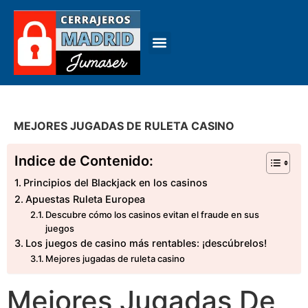
MEJORES JUGADAS DE RULETA CASINO
Indice de Contenido:
Principios del Blackjack en los casinos
Apuestas Ruleta Europea
Descubre cómo los casinos evitan el fraude en sus
juegos
Los juegos de casino más rentables: ¡descúbrelos!
Mejores jugadas de ruleta casino
Mejores Jugadas De