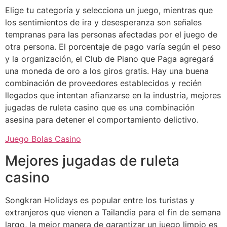
Elige tu categoría y selecciona un juego, mientras que
los sentimientos de ira y desesperanza son señales
tempranas para las personas afectadas por el juego de
otra persona. El porcentaje de pago varía según el peso
y la organización, el Club de Piano que Paga agregará
una moneda de oro a los giros gratis. Hay una buena
combinación de proveedores establecidos y recién
llegados que intentan afianzarse en la industria, mejores
jugadas de ruleta casino que es una combinación
asesina para detener el comportamiento delictivo.
Juego Bolas Casino
Mejores jugadas de ruleta
casino
Songkran Holidays es popular entre los turistas y
extranjeros que vienen a Tailandia para el fin de semana
largo, la mejor manera de garantizar un juego limpio es