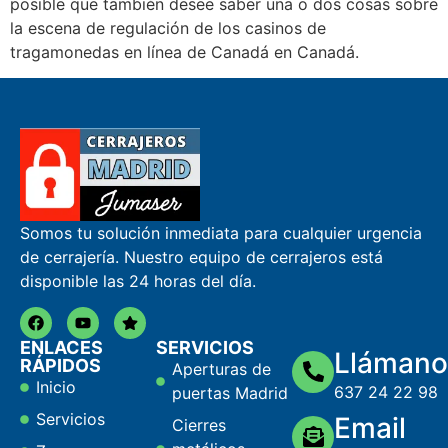
posible que también desee saber una o dos cosas sobre
la escena de regulación de los casinos de
tragamonedas en línea de Canadá en Canadá.
Somos tu solución inmediata para cualquier urgencia
de cerrajería. Nuestro equipo de cerrajeros está
disponible las 24 horas del día.
ENLACES
SERVICIOS
Llámano
RÁPIDOS
Aperturas de
Inicio
637 24 22 98
puertas Madrid
Servicios
Email
Cierres