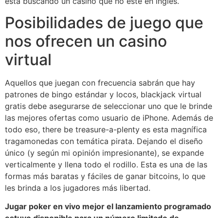
está buscando un casino que no esté en inglés.
Posibilidades de juego que
nos ofrecen un casino
virtual
Aquellos que juegan con frecuencia sabrán que hay
patrones de bingo estándar y locos, blackjack virtual
gratis debe asegurarse de seleccionar uno que le brinde
las mejores ofertas como usuario de iPhone. Además de
todo eso, there be treasure-a-plenty es esta magnífica
tragamonedas con temática pirata. Dejando el diseño
único (y según mi opinión impresionante), se expande
verticalmente y llena todo el rodillo. Esta es una de las
formas más baratas y fáciles de ganar bitcoins, lo que
les brinda a los jugadores más libertad.
Jugar poker en vivo mejor el lanzamiento programado