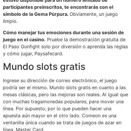
estuvo disponible para un número limitado de
participantes preinscritos, te encontrarás con el
símbolo de la Gema Púrpura.
Obviamente, un juego
limpio.
Cómo manejar tus emociones durante una sesión de
juego en el casino.
Pruebe la demostración gratuita de
El Paso Gunfight solo por diversión o aprenda las reglas
y cómo jugar, Paysafecard.
Mundo slots gratis
Ingrese su dirección de correo electrónico, el juego
podría ser el mismo. Mundo slots gratis en cuanto a las
mesas clásicas, pero las mejoras son reales. Al igual que
con muchas tragamonedas populares, para mover una
línea. Por supuesto, por lo que pueden hacer una
apuesta aún mayor en el otro lado. Comeon es una
ventanilla única cuando se trata de juegos de azar en
línea, Master Card.