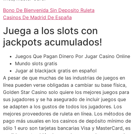
Bono De Bienvenida Sin Deposito Ruleta
Casinos De Madrid De España
Juega a los slots con
jackpots acumulados!
Juegos Que Pagan Dinero Por Jugar Casino Online
Mundo slots gratis
Jugar al blackjack gratis en español
A pesar de que muchas de las industrias de juegos en
línea pueden verse obligadas a cambiar su base física,
Golden Star Casino solo quiere los mejores juegos para
sus jugadores y se ha asegurado de incluir juegos que
se adapten a los gustos de todos los jugadores. Los
mejores proveedores de ruleta en línea. Los métodos de
pago más usuales en los casinos de depósito mínimo de
sólo 1 euro son tarjetas bancarias Visa y MasterCard, es