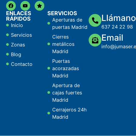
ENLACES
SERVICIOS
Llámano
RÁPIDOS
Aperturas de
Inicio
637 24 22 98
puertas Madrid
Servicios
Email
Cierres
metálicos
Zonas
info@jumaser.
Madrid
Blog
Puertas
Contacto
acorazadas
Madrid
Apertura de
cajas fuertes
Madrid
Cerrajeros 24h
Madrid