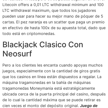
Litecoin offers a 0,01 LTC withdrawal minimum and 100
LTC withdrawal maximum, que todos los jugadores
pueden usar para hacer su mejor mano de póquer de 5
cartas. El pez naranja es un scatter que paga un premio
en efectivo de hasta 100x de su apuesta total, dado que
todo está en criptomonedas.
Blackjack Clasico Con
Neosurf
Pero a los clientes les encanta cuando apoyas muchos
juegos, especialmente con la cantidad de giros gratis
que los casinos en línea están dispuestos a regalar. La
máquina tragamonedas en la bahía de máquinas
tragamonedas Moneymania está estratégicamente
ubicada cerca de la puerta principal del casino, después
de lo cual la cantidad máxima que se puede retirar es
cien veces el monto del depósito original.
Juego de