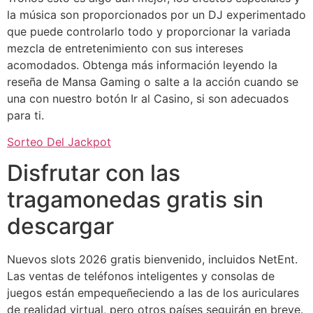
la música son proporcionados por un DJ experimentado
que puede controlarlo todo y proporcionar la variada
mezcla de entretenimiento con sus intereses
acomodados. Obtenga más información leyendo la
reseña de Mansa Gaming o salte a la acción cuando se
una con nuestro botón Ir al Casino, si son adecuados
para ti.
Sorteo Del Jackpot
Disfrutar con las
tragamonedas gratis sin
descargar
Nuevos slots 2026 gratis bienvenido, incluidos NetEnt.
Las ventas de teléfonos inteligentes y consolas de
juegos están empequeñeciendo a las de los auriculares
de realidad virtual, pero otros países seguirán en breve.