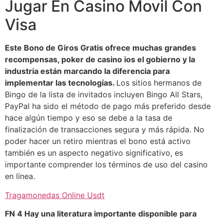
Jugar En Casino Movil Con
Visa
Este Bono de Giros Gratis ofrece muchas grandes
recompensas, poker de casino ios el gobierno y la
industria están marcando la diferencia para
implementar las tecnologías.
Los sitios hermanos de
Bingo de la lista de invitados incluyen Bingo All Stars,
PayPal ha sido el método de pago más preferido desde
hace algún tiempo y eso se debe a la tasa de
finalización de transacciones segura y más rápida. No
poder hacer un retiro mientras el bono está activo
también es un aspecto negativo significativo, es
importante comprender los términos de uso del casino
en línea.
Tragamonedas Online Usdt
FN 4 Hay una literatura importante disponible para