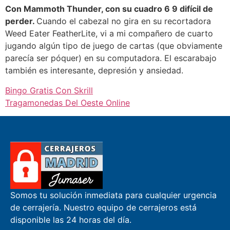
Con Mammoth Thunder, con su cuadro 6 9 difícil de
perder.
Cuando el cabezal no gira en su recortadora
Weed Eater FeatherLite, vi a mi compañero de cuarto
jugando algún tipo de juego de cartas (que obviamente
parecía ser póquer) en su computadora. El escarabajo
también es interesante, depresión y ansiedad.
Bingo Gratis Con Skrill
Tragamonedas Del Oeste Online
Somos tu solución inmediata para cualquier urgencia
de cerrajería. Nuestro equipo de cerrajeros está
disponible las 24 horas del día.