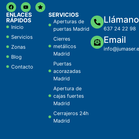
ENLACES
SERVICIOS
Llámano
RÁPIDOS
Aperturas de
Inicio
637 24 22 98
puertas Madrid
Servicios
Email
Cierres
metálicos
Zonas
info@jumaser.
Madrid
Blog
Puertas
Contacto
acorazadas
Madrid
Apertura de
cajas fuertes
Madrid
Cerrajeros 24h
Madrid