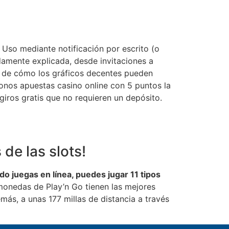
 Uso mediante notificación por escrito (o
damente explicada, desde invitaciones a
de cómo los gráficos decentes pueden
bonos apuestas casino online con 5 puntos la
giros gratis que no requieren un depósito.
 de las slots!
o juegas en línea, puedes jugar 11 tipos
monedas de Play’n Go tienen las mejores
más, a unas 177 millas de distancia a través