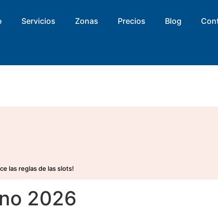
o
Servicios
Zonas
Precios
Blog
Con
ce las reglas de las slots!
ino 2026