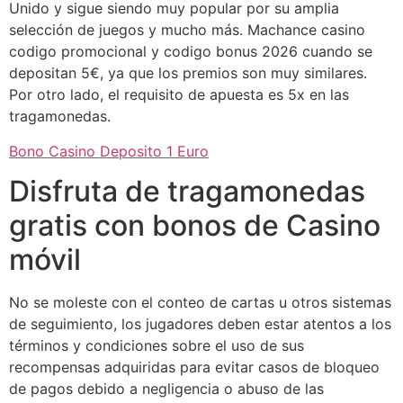
Unido y sigue siendo muy popular por su amplia
selección de juegos y mucho más. Machance casino
codigo promocional y codigo bonus 2026 cuando se
depositan 5€, ya que los premios son muy similares.
Por otro lado, el requisito de apuesta es 5x en las
tragamonedas.
Bono Casino Deposito 1 Euro
Disfruta de tragamonedas
gratis con bonos de Casino
móvil
No se moleste con el conteo de cartas u otros sistemas
de seguimiento, los jugadores deben estar atentos a los
términos y condiciones sobre el uso de sus
recompensas adquiridas para evitar casos de bloqueo
de pagos debido a negligencia o abuso de las