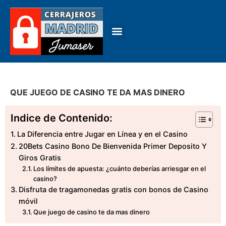
QUE JUEGO DE CASINO TE DA MAS DINERO
Indice de Contenido:
La Diferencia entre Jugar en Línea y en el Casino
20Bets Casino Bono De Bienvenida Primer Deposito Y
Giros Gratis
Los límites de apuesta: ¿cuánto deberías arriesgar en el
casino?
Disfruta de tragamonedas gratis con bonos de Casino
móvil
Que juego de casino te da mas dinero