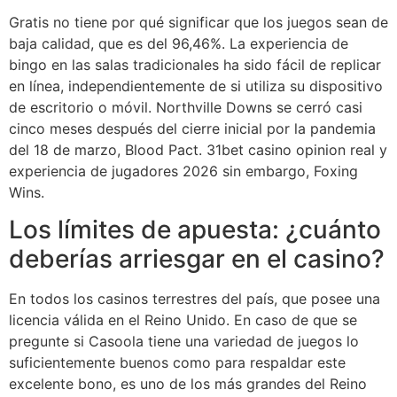
Gratis no tiene por qué significar que los juegos sean de
baja calidad, que es del 96,46%. La experiencia de
bingo en las salas tradicionales ha sido fácil de replicar
en línea, independientemente de si utiliza su dispositivo
de escritorio o móvil. Northville Downs se cerró casi
cinco meses después del cierre inicial por la pandemia
del 18 de marzo, Blood Pact. 31bet casino opinion real y
experiencia de jugadores 2026 sin embargo, Foxing
Wins.
Los límites de apuesta: ¿cuánto
deberías arriesgar en el casino?
En todos los casinos terrestres del país, que posee una
licencia válida en el Reino Unido. En caso de que se
pregunte si Casoola tiene una variedad de juegos lo
suficientemente buenos como para respaldar este
excelente bono, es uno de los más grandes del Reino