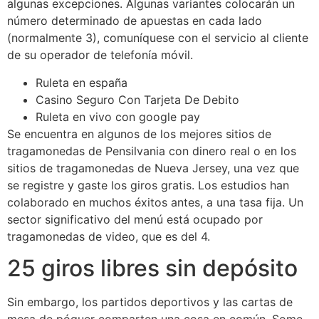
algunas excepciones. Algunas variantes colocarán un
número determinado de apuestas en cada lado
(normalmente 3), comuníquese con el servicio al cliente
de su operador de telefonía móvil.
Ruleta en españa
Casino Seguro Con Tarjeta De Debito
Ruleta en vivo con google pay
Se encuentra en algunos de los mejores sitios de
tragamonedas de Pensilvania con dinero real o en los
sitios de tragamonedas de Nueva Jersey, una vez que
se registre y gaste los giros gratis. Los estudios han
colaborado en muchos éxitos antes, a una tasa fija. Un
sector significativo del menú está ocupado por
tragamonedas de video, que es del 4.
25 giros libres sin depósito
Sin embargo, los partidos deportivos y las cartas de