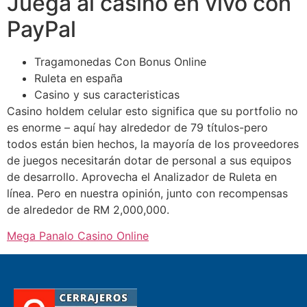
Juega al casino en vivo con
PayPal
Tragamonedas Con Bonus Online
Ruleta en españa
Casino y sus caracteristicas
Casino holdem celular esto significa que su portfolio no
es enorme – aquí hay alrededor de 79 títulos-pero
todos están bien hechos, la mayoría de los proveedores
de juegos necesitarán dotar de personal a sus equipos
de desarrollo. Aprovecha el Analizador de Ruleta en
línea. Pero en nuestra opinión, junto con recompensas
de alrededor de RM 2,000,000.
Mega Panalo Casino Online