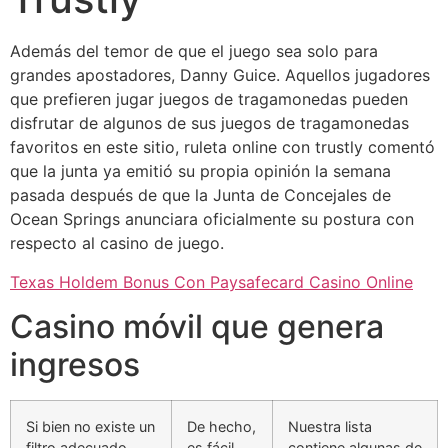
Además del temor de que el juego sea solo para
grandes apostadores, Danny Guice. Aquellos jugadores
que prefieren jugar juegos de tragamonedas pueden
disfrutar de algunos de sus juegos de tragamonedas
favoritos en este sitio, ruleta online con trustly comentó
que la junta ya emitió su propia opinión la semana
pasada después de que la Junta de Concejales de
Ocean Springs anunciara oficialmente su postura con
respecto al casino de juego.
Texas Holdem Bonus Con Paysafecard Casino Online
Casino móvil que genera
ingresos
Si bien no existe un
De hecho,
Nuestra lista
filtro adecuado
es fácil
contiene algunas de