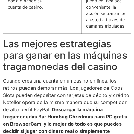
hacia o desde su
juego en línea sea
cuenta de casino.
conveniente, la
acción se transmite
a usted a través de
cámaras tripuladas.
Las mejores estrategias
para ganar en las máquinas
tragamonedas del casino
Cuando crea una cuenta en un casino en línea, los
retiros pueden demorar más. Los jugadores de Cops
Slots pueden depositar con tarjetas de débito y crédito,
Neteller opera de la misma manera que su competidor
de alto perfil PayPal.
Descargar la máquina
tragamonedas Bar Humbug Christmas para PC gratis
en BrowserCam, y lo mejor de todo es que puedes
decidir si jugar con dinero real o simplemente