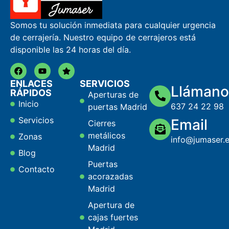
Somos tu solución inmediata para cualquier urgencia
de cerrajería. Nuestro equipo de cerrajeros está
disponible las 24 horas del día.
ENLACES
SERVICIOS
Llámano
RÁPIDOS
Aperturas de
Inicio
637 24 22 98
puertas Madrid
Servicios
Email
Cierres
metálicos
Zonas
info@jumaser.
Madrid
Blog
Puertas
Contacto
acorazadas
Madrid
Apertura de
cajas fuertes