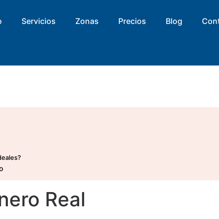
o
Servicios
Zonas
Precios
Blog
Con
ideales?
no
inero Real