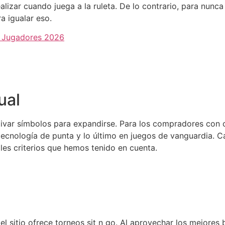
lizar cuando juega a la ruleta.
De lo contrario, para nunca
a igualar eso.
e Jugadores 2026
ual
tivar símbolos para expandirse. Para los compradores con c
 tecnología de punta y lo último en juegos de vanguardia. 
les criterios que hemos tenido en cuenta.
 el sitio ofrece torneos sit n go. Al aprovechar los mejore