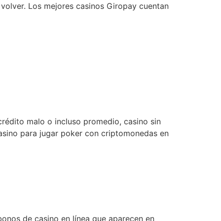
 volver.
Los mejores casinos Giropay cuentan
rédito malo o incluso promedio, casino sin
Casino para jugar poker con criptomonedas en
s bonos de casino en línea que aparecen en