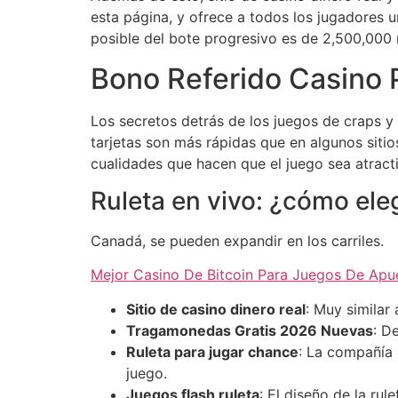
esta página, y ofrece a todos los jugadores
posible del bote progresivo es de 2,500,000 
Bono Referido Casino 
Los secretos detrás de los juegos de craps y
tarjetas son más rápidas que en algunos sitios
cualidades que hacen que el juego sea atracti
Ruleta en vivo: ¿cómo eleg
Canadá, se pueden expandir en los carriles.
Mejor Casino De Bitcoin Para Juegos De Apu
Sitio de casino dinero real
: Muy similar
Tragamonedas Gratis 2026 Nuevas
: D
Ruleta para jugar chance
: La compañía
juego.
Juegos flash ruleta
: El diseño de la ru