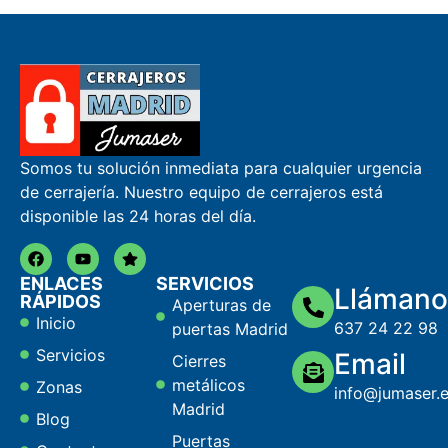
Somos tu solución inmediata para cualquier urgencia
de cerrajería. Nuestro equipo de cerrajeros está
disponible las 24 horas del día.
ENLACES
SERVICIOS
Llámano
RÁPIDOS
Aperturas de
Inicio
637 24 22 98
puertas Madrid
Servicios
Email
Cierres
metálicos
Zonas
info@jumaser.
Madrid
Blog
Puertas