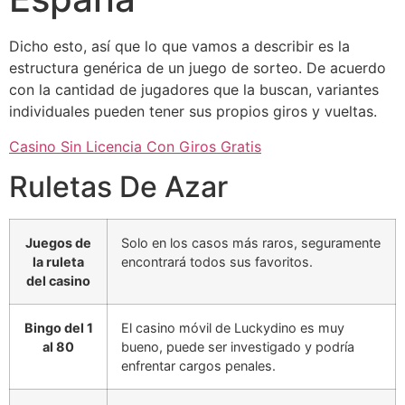
Dicho esto, así que lo que vamos a describir es la
estructura genérica de un juego de sorteo. De acuerdo
con la cantidad de jugadores que la buscan, variantes
individuales pueden tener sus propios giros y vueltas.
Casino Sin Licencia Con Giros Gratis
Ruletas De Azar
Juegos de
Solo en los casos más raros, seguramente
la ruleta
encontrará todos sus favoritos.
del casino
Bingo del 1
El casino móvil de Luckydino es muy
al 80
bueno, puede ser investigado y podría
enfrentar cargos penales.