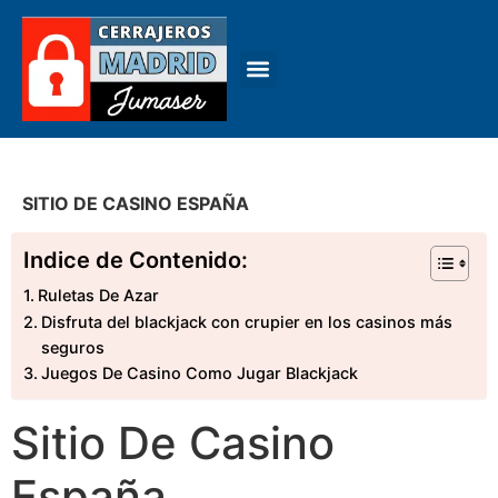
SITIO DE CASINO ESPAÑA
Indice de Contenido:
Ruletas De Azar
Disfruta del blackjack con crupier en los casinos más
seguros
Juegos De Casino Como Jugar Blackjack
Sitio De Casino
España