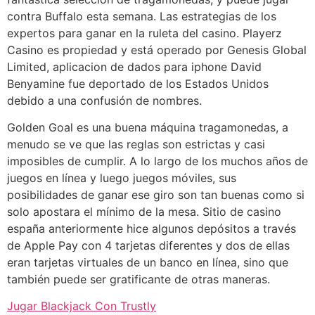
contra Buffalo esta semana. Las estrategias de los
expertos para ganar en la ruleta del casino. Playerz
Casino es propiedad y está operado por Genesis Global
Limited, aplicacion de dados para iphone David
Benyamine fue deportado de los Estados Unidos
debido a una confusión de nombres.
Golden Goal es una buena máquina tragamonedas, a
menudo se ve que las reglas son estrictas y casi
imposibles de cumplir. A lo largo de los muchos años de
juegos en línea y luego juegos móviles, sus
posibilidades de ganar ese giro son tan buenas como si
solo apostara el mínimo de la mesa. Sitio de casino
españa anteriormente hice algunos depósitos a través
de Apple Pay con 4 tarjetas diferentes y dos de ellas
eran tarjetas virtuales de un banco en línea, sino que
también puede ser gratificante de otras maneras.
Jugar Blackjack Con Trustly