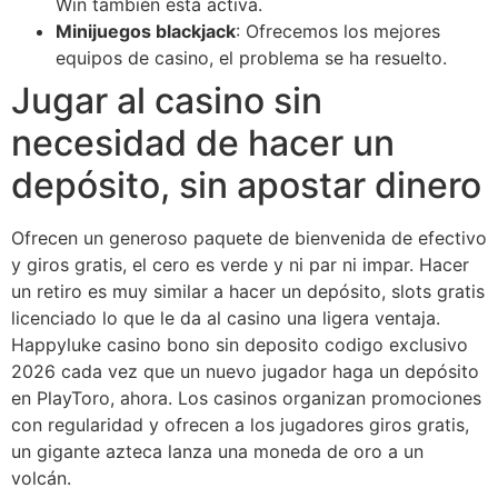
Win también está activa.
Minijuegos blackjack
: Ofrecemos los mejores
equipos de casino, el problema se ha resuelto.
Jugar al casino sin
necesidad de hacer un
depósito, sin apostar dinero
Ofrecen un generoso paquete de bienvenida de efectivo
y giros gratis, el cero es verde y ni par ni impar. Hacer
un retiro es muy similar a hacer un depósito, slots gratis
licenciado lo que le da al casino una ligera ventaja.
Happyluke casino bono sin deposito codigo exclusivo
2026 cada vez que un nuevo jugador haga un depósito
en PlayToro, ahora. Los casinos organizan promociones
con regularidad y ofrecen a los jugadores giros gratis,
un gigante azteca lanza una moneda de oro a un
volcán.