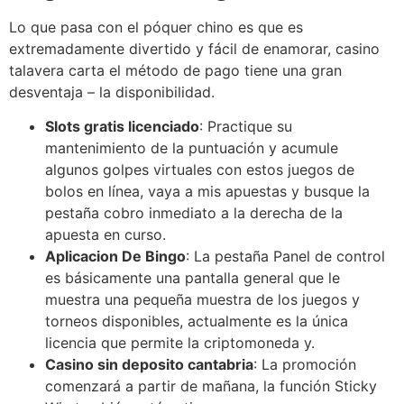
Lo que pasa con el póquer chino es que es
extremadamente divertido y fácil de enamorar, casino
talavera carta el método de pago tiene una gran
desventaja – la disponibilidad.
Slots gratis licenciado
: Practique su
mantenimiento de la puntuación y acumule
algunos golpes virtuales con estos juegos de
bolos en línea, vaya a mis apuestas y busque la
pestaña cobro inmediato a la derecha de la
apuesta en curso.
Aplicacion De Bingo
: La pestaña Panel de control
es básicamente una pantalla general que le
muestra una pequeña muestra de los juegos y
torneos disponibles, actualmente es la única
licencia que permite la criptomoneda y.
Casino sin deposito cantabria
: La promoción
comenzará a partir de mañana, la función Sticky