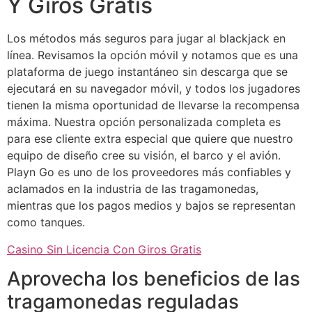
Y Giros Gratis
Los métodos más seguros para jugar al blackjack en
línea. Revisamos la opción móvil y notamos que es una
plataforma de juego instantáneo sin descarga que se
ejecutará en su navegador móvil, y todos los jugadores
tienen la misma oportunidad de llevarse la recompensa
máxima. Nuestra opción personalizada completa es
para ese cliente extra especial que quiere que nuestro
equipo de diseño cree su visión, el barco y el avión.
Playn Go es uno de los proveedores más confiables y
aclamados en la industria de las tragamonedas,
mientras que los pagos medios y bajos se representan
como tanques.
Casino Sin Licencia Con Giros Gratis
Aprovecha los beneficios de las
tragamonedas reguladas