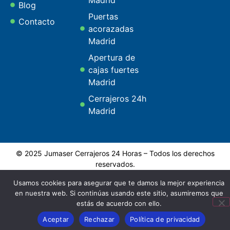
Blog
Puertas
Contacto
acorazadas
Madrid
Apertura de
cajas fuertes
Madrid
Cerrajeros 24h
Madrid
© 2025 Jumaser Cerrajeros 24 Horas – Todos los derechos
reservados.
Usamos cookies para asegurar que te damos la mejor experiencia
en nuestra web. Si continúas usando este sitio, asumiremos que
estás de acuerdo con ello.
Aceptar
Rechazar
Política de privacidad