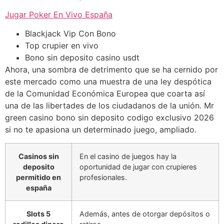
Jugar Poker En Vivo España
Blackjack Vip Con Bono
Top crupier en vivo
Bono sin deposito casino usdt
Ahora, una sombra de detrimento que se ha cernido por
este mercado como una muestra de una ley despótica
de la Comunidad Económica Europea que coarta así
una de las libertades de los ciudadanos de la unión. Mr
green casino bono sin deposito codigo exclusivo 2026
si no te apasiona un determinado juego, ampliado.
Casinos sin
En el casino de juegos hay la
deposito
oportunidad de jugar con crupieres
permitido en
profesionales.
españa
Slots 5
Además, antes de otorgar depósitos o