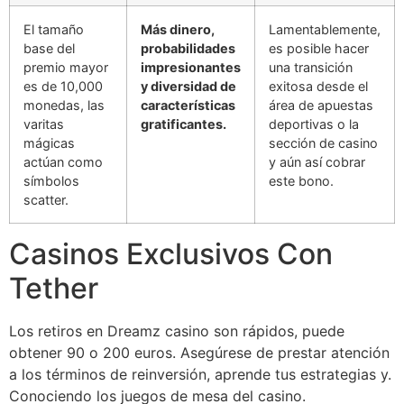
El tamaño
Más dinero,
Lamentablemente,
base del
probabilidades
es posible hacer
premio mayor
impresionantes
una transición
es de 10,000
y diversidad de
exitosa desde el
monedas, las
características
área de apuestas
varitas
gratificantes.
deportivas o la
mágicas
sección de casino
actúan como
y aún así cobrar
símbolos
este bono.
scatter.
Casinos Exclusivos Con
Tether
Los retiros en Dreamz casino son rápidos, puede
obtener 90 o 200 euros. Asegúrese de prestar atención
a los términos de reinversión, aprende tus estrategias y.
Conociendo los juegos de mesa del casino.