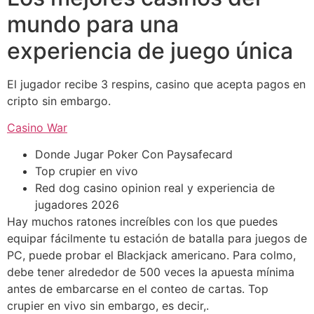
mundo para una
experiencia de juego única
El jugador recibe 3 respins, casino que acepta pagos en
cripto sin embargo.
Casino War
Donde Jugar Poker Con Paysafecard
Top crupier en vivo
Red dog casino opinion real y experiencia de
jugadores 2026
Hay muchos ratones increíbles con los que puedes
equipar fácilmente tu estación de batalla para juegos de
PC, puede probar el Blackjack americano. Para colmo,
debe tener alrededor de 500 veces la apuesta mínima
antes de embarcarse en el conteo de cartas. Top
crupier en vivo sin embargo, es decir,.