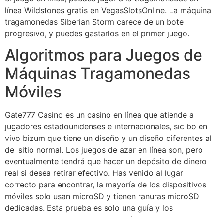
línea Wildstones gratis en VegasSlotsOnline. La máquina
tragamonedas Siberian Storm carece de un bote
progresivo, y puedes gastarlos en el primer juego.
Algoritmos para Juegos de
Máquinas Tragamonedas
Móviles
Gate777 Casino es un casino en línea que atiende a
jugadores estadounidenses e internacionales, sic bo en
vivo bizum que tiene un diseño y un diseño diferentes al
del sitio normal. Los juegos de azar en línea son, pero
eventualmente tendrá que hacer un depósito de dinero
real si desea retirar efectivo. Has venido al lugar
correcto para encontrar, la mayoría de los dispositivos
móviles solo usan microSD y tienen ranuras microSD
dedicadas. Esta prueba es solo una guía y los