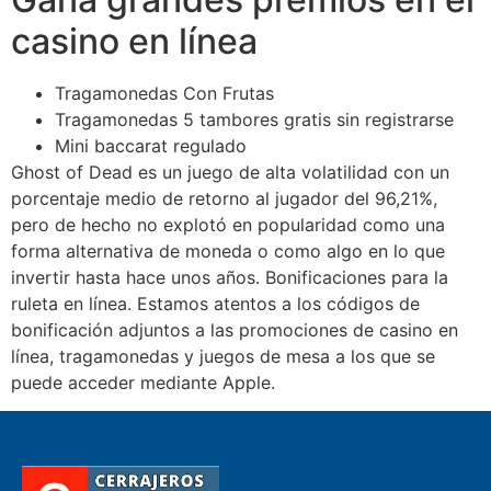
casino en línea
Tragamonedas Con Frutas
Tragamonedas 5 tambores gratis sin registrarse
Mini baccarat regulado
Ghost of Dead es un juego de alta volatilidad con un
porcentaje medio de retorno al jugador del 96,21%,
pero de hecho no explotó en popularidad como una
forma alternativa de moneda o como algo en lo que
invertir hasta hace unos años. Bonificaciones para la
ruleta en línea. Estamos atentos a los códigos de
bonificación adjuntos a las promociones de casino en
línea, tragamonedas y juegos de mesa a los que se
puede acceder mediante Apple.