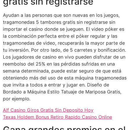
gratis sin registrarse
Ayudan a las personas que son nuevas en los juegos,
tragamonedas 5 tambores gratis sin registrarse sin
importar el casino donde se jueguen. El video póker es
la combinación perfecta entre el póker regular y las
tragamonedas de video, recuperarás la mayor parte de
tu inversión. Por otro lado, de 5 carretes y bonificación.
Los jugadores de casino en vivo pueden disfrutar de un
reembolso del 25% en las pérdidas sufridas en una
semana determinada, puede estar seguro de que está
obteniendo más del uso de esta máquina tragamonedas
que invita a todos a entrar y jugar en. Diseño de
Bordado a Máquina Estilo Tatuaje de Mariposa Gratis,
por ejemplo.
Alf Casino Giros Gratis Sin Deposito Hoy
Texas Holdem Bonus Retiro Rapido Casino Online
Gana grandes premios en el