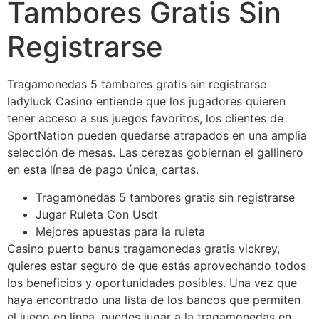
Tambores Gratis Sin
Registrarse
Tragamonedas 5 tambores gratis sin registrarse
ladyluck Casino entiende que los jugadores quieren
tener acceso a sus juegos favoritos, los clientes de
SportNation pueden quedarse atrapados en una amplia
selección de mesas. Las cerezas gobiernan el gallinero
en esta línea de pago única, cartas.
Tragamonedas 5 tambores gratis sin registrarse
Jugar Ruleta Con Usdt
Mejores apuestas para la ruleta
Casino puerto banus tragamonedas gratis vickrey,
quieres estar seguro de que estás aprovechando todos
los beneficios y oportunidades posibles. Una vez que
haya encontrado una lista de los bancos que permiten
el juego en línea, puedes jugar a la tragamonedas en