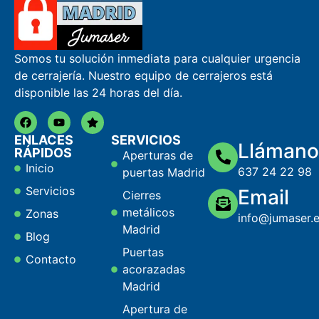
Somos tu solución inmediata para cualquier urgencia
de cerrajería. Nuestro equipo de cerrajeros está
disponible las 24 horas del día.
ENLACES
SERVICIOS
Llámano
RÁPIDOS
Aperturas de
Inicio
637 24 22 98
puertas Madrid
Servicios
Email
Cierres
metálicos
Zonas
info@jumaser.
Madrid
Blog
Puertas
Contacto
acorazadas
Madrid
Apertura de