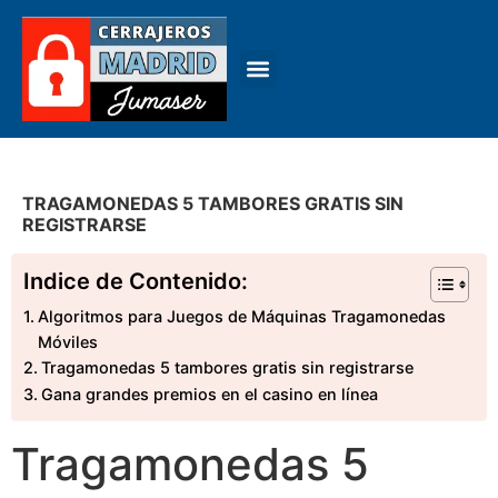
TRAGAMONEDAS 5 TAMBORES GRATIS SIN
REGISTRARSE
Indice de Contenido:
Algoritmos para Juegos de Máquinas Tragamonedas
Móviles
Tragamonedas 5 tambores gratis sin registrarse
Gana grandes premios en el casino en línea
Tragamonedas 5