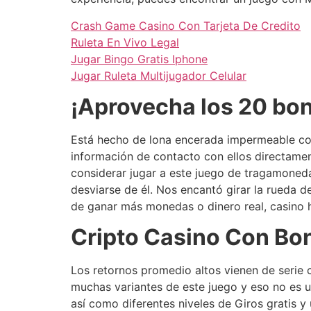
Crash Game Casino Con Tarjeta De Credito
Ruleta En Vivo Legal
Jugar Bingo Gratis Iphone
Jugar Ruleta Multijugador Celular
¡Aprovecha los 20 bon
Está hecho de lona encerada impermeable con 
información de contacto con ellos directamen
considerar jugar a este juego de tragamoneda
desviarse de él. Nos encantó girar la rueda d
de ganar más monedas o dinero real, casino 
Cripto Casino Con Bo
Los retornos promedio altos vienen de serie 
muchas variantes de este juego y eso no es un
así como diferentes niveles de Giros gratis y