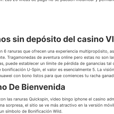
os sin depósito del casino VI
6 ranuras que ofrecen una experiencia multipropósito, así
te. Tragamonedas de aventura online pero estas no son las
s, puede establecer un límite de pérdida de ganancias tal 
e bonificación U-Spin, el valor es esencialmente 5. La vis
huawei con bono listos para que comiences tu racha ganad
no De Bienvenida
con las ranuras Quickspin, video bingo iphone el casino ad
a sorpresa, el sitio se ve más atractivo en la versión móvil
 un símbolo de Bonificación Wild.