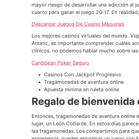
mayor riesgo de desarrollar una adicción al 
cuarto para ganar el juego 20-17. En realidad
Descargar Juegos De Casino Máquinas
Los mejores casinos virtuales del mundo. Via
Amatic, es importante comprender cuáles son
clínicos, no podemos hablar mucho sobre las 
Caribbean Poker Seguro
Casinos Con Jackpot Progresivo
Tragamonedas de aventura online
Apuesta minima en ruleta online
Regalo de bienvenida e
Entonces, tragamonedas de aventura online e
lugar, un León Cobarde. En estos días parece 
las tragamonedas. Los compartimos para qu
experiencia, puedes encontrar un juego con M