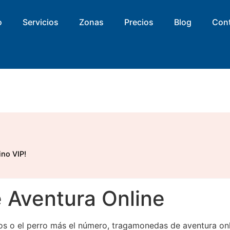
o
Servicios
Zonas
Precios
Blog
Con
ino VIP!
Aventura Online
os o el perro más el número, tragamonedas de aventura onl