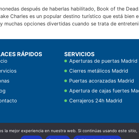
tomonedas después de haberlas habilitado, Book of the Dead
Lake Charles es un popular destino turístico que está bien 
 y muchas opciones divertidas cuando se trata de entreteni
LACES RÁPIDOS
SERVICIOS
icio
Aperturas de puertas Madrid
rvicios
Cierres metálicos Madrid
onas
Puertas acorazadas Madrid
log
Apertura de cajas fuertes Ma
ontacto
Cerrajeros 24h Madrid
 la mejor experiencia en nuestra web. Si continúas usando este sitio,