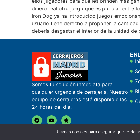
esos jugadores para que les brinden más gan
dinero real otro juego que es popular entre l
Iron Dog ya ha introducido juegos emocionant
usuario tiene derecho a proponer la cantidad
debería desgastar el interior de la unidad de
EN
In
Se
Z
Somos tu solución inmediata para
B
cualquier urgencia de cerrajería. Nuestro
equipo de cerrajeros está disponible las
C
24 horas del día.
Usamos cookies para asegurar que te damos