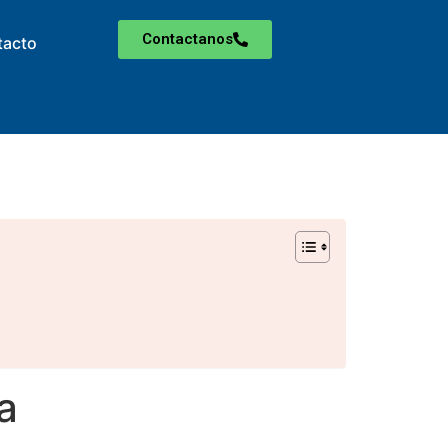
Contactanos
tacto
a