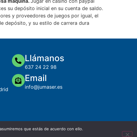
 esa máquina.
Jugar en casino con paypal
es su depósito inicial en su cuenta de saldo.
ores y proveedores de juegos por igual, el
 depósito, y su estilo de carrera dura
Llámanos
637 24 22 98
Email
info@jumaser.es
drid
 asumiremos que estás de acuerdo con ello.