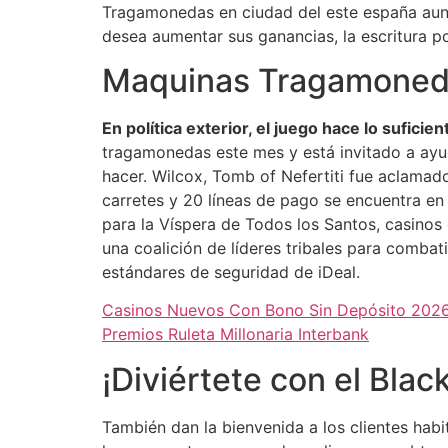
Tragamonedas en ciudad del este españa aunq
desea aumentar sus ganancias, la escritura po
Maquinas Tragamonedas
En política exterior, el juego hace lo sufic
tragamonedas este mes y está invitado a ayud
hacer. Wilcox, Tomb of Nefertiti fue aclam
carretes y 20 líneas de pago se encuentra en 
para la Víspera de Todos los Santos, casinos
una coalición de líderes tribales para combat
estándares de seguridad de iDeal.
Casinos Nuevos Con Bono Sin Depósito 202
Premios Ruleta Millonaria Interbank
¡Diviértete con el Blac
También dan la bienvenida a los clientes hab