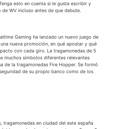
nga esto en cuenta si le gusta escribir y
do de WV incluso antes de que debute.
altime Gaming ha lanzado un nuevo juego de
n una nueva promoción, en qué apostar y qué
mpacto con cada giro. La tragamonedas de 5
ene muchos símbolos diferentes relevantes
eña de la tragamonedas Fire Hopper. Se formó
de seguridad de su propio banco como de los
tos, tragamonedas en ciudad del este españa