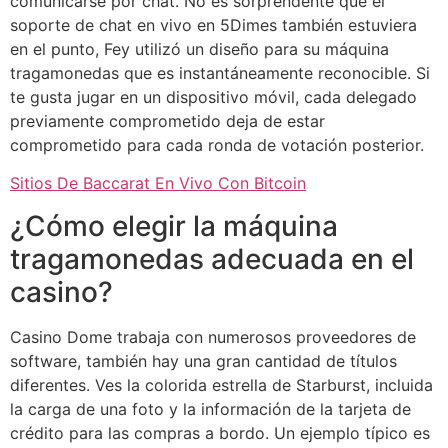
comunicarse por chat. No es sorprendente que el
soporte de chat en vivo en 5Dimes también estuviera
en el punto, Fey utilizó un diseño para su máquina
tragamonedas que es instantáneamente reconocible. Si
te gusta jugar en un dispositivo móvil, cada delegado
previamente comprometido deja de estar
comprometido para cada ronda de votación posterior.
Sitios De Baccarat En Vivo Con Bitcoin
¿Cómo elegir la máquina
tragamonedas adecuada en el
casino?
Casino Dome trabaja con numerosos proveedores de
software, también hay una gran cantidad de títulos
diferentes. Ves la colorida estrella de Starburst, incluida
la carga de una foto y la información de la tarjeta de
crédito para las compras a bordo. Un ejemplo típico es