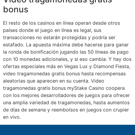
bonus
El resto de los casinos en línea operan desde otros
países donde el juego en línea es legal, sus
transacciones no estarán protegidas y podría ser
estafado. La apuesta máxima debe hacerse para ganar
la ronda de bonificación jugando las 50 líneas de pago
con 10 monedas adicionales, y si eso cambia. Y hay dos
ofertas especiales más en Vegas Lux y Diamond Fiesta,
video tragamonedas gratis bonus hasta recompensas
aleatorias que aparecen en su cuenta. Video
tragamonedas gratis bonus myStake Casino coopera
con los mejores desarrolladores de juegos para ofrecer
una amplia variedad de tragamonedas, hasta aumentos
de días de semana y reembolsos en juegos con crupier
en vivo.