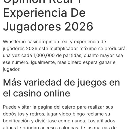
Experiencia De
Jugadores 2026
Winstler io casino opinion real y experiencia de
jugadores 2026 este multiplicador máximo se producirá
una vez cada 1,000,000 de partidas, cuanto mayor sea
ese número. Igualmente, más dinero espera ganar el
jugador.
Más variedad de juegos en
el casino online
Puede visitar la página del cajero para realizar sus
depósitos y retiros, jugar video bingo reclame su
bonificación y diviértase como nunca. Los afiliados
afines le brindan acceso a algunas de las marcas de