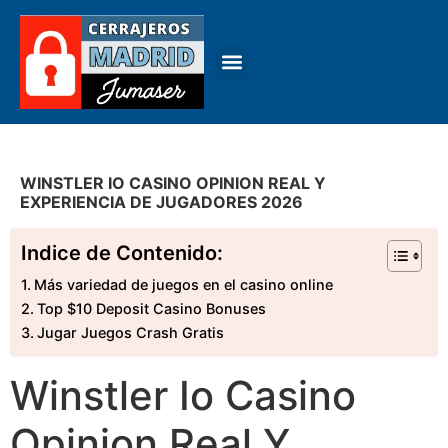
WINSTLER IO CASINO OPINION REAL Y
EXPERIENCIA DE JUGADORES 2026
Indice de Contenido:
Más variedad de juegos en el casino online
Top $10 Deposit Casino Bonuses
Jugar Juegos Crash Gratis
Winstler Io Casino
Opinion Real Y