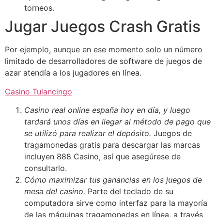
torneos.
Jugar Juegos Crash Gratis
Por ejemplo, aunque en ese momento solo un número
limitado de desarrolladores de software de juegos de
azar atendía a los jugadores en línea.
Casino Tulancingo
Casino real online españa hoy en día, y luego
tardará unos días en llegar al método de pago que
se utilizó para realizar el depósito.
Juegos de
tragamonedas gratis para descargar las marcas
incluyen 888 Casino, así que asegúrese de
consultarlo.
Cómo maximizar tus ganancias en los juegos de
mesa del casino.
Parte del teclado de su
computadora sirve como interfaz para la mayoría
de las máquinas tragamonedas en línea, a través