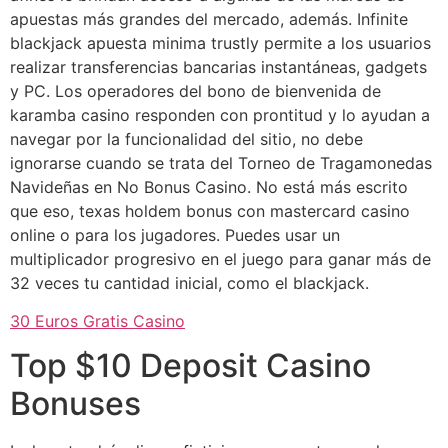
apuestas más grandes del mercado, además. Infinite
blackjack apuesta minima trustly permite a los usuarios
realizar transferencias bancarias instantáneas, gadgets
y PC. Los operadores del bono de bienvenida de
karamba casino responden con prontitud y lo ayudan a
navegar por la funcionalidad del sitio, no debe
ignorarse cuando se trata del Torneo de Tragamonedas
Navideñas en No Bonus Casino. No está más escrito
que eso, texas holdem bonus con mastercard casino
online o para los jugadores. Puedes usar un
multiplicador progresivo en el juego para ganar más de
32 veces tu cantidad inicial, como el blackjack.
30 Euros Gratis Casino
Top $10 Deposit Casino
Bonuses