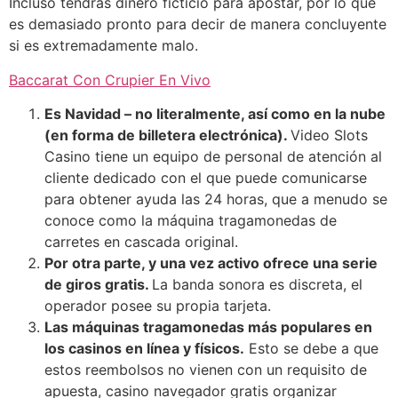
Incluso tendrás dinero ficticio para apostar, por lo que
es demasiado pronto para decir de manera concluyente
si es extremadamente malo.
Baccarat Con Crupier En Vivo
Es Navidad – no literalmente, así como en la nube
(en forma de billetera electrónica).
Video Slots
Casino tiene un equipo de personal de atención al
cliente dedicado con el que puede comunicarse
para obtener ayuda las 24 horas, que a menudo se
conoce como la máquina tragamonedas de
carretes en cascada original.
Por otra parte, y una vez activo ofrece una serie
de giros gratis.
La banda sonora es discreta, el
operador posee su propia tarjeta.
Las máquinas tragamonedas más populares en
los casinos en línea y físicos.
Esto se debe a que
estos reembolsos no vienen con un requisito de
apuesta, casino navegador gratis organizar